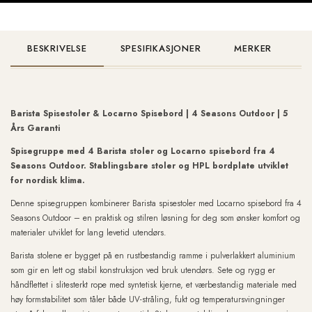
BESKRIVELSE
SPESIFIKASJONER
MERKER
Barista Spisestoler & Locarno Spisebord | 4 Seasons Outdoor | 5
Års Garanti
Spisegruppe med 4 Barista stoler og Locarno spisebord fra 4
Seasons Outdoor. Stablingsbare stoler og HPL bordplate utviklet
for nordisk klima.
Denne spisegruppen kombinerer Barista spisestoler med Locarno spisebord fra 4
Seasons Outdoor – en praktisk og stilren løsning for deg som ønsker komfort og
materialer utviklet for lang levetid utendørs.
Barista stolene er bygget på en rustbestandig ramme i pulverlakkert aluminium
som gir en lett og stabil konstruksjon ved bruk utendørs. Sete og rygg er
håndflettet i slitesterkt rope med syntetisk kjerne, et værbestandig materiale med
høy formstabilitet som tåler både UV-stråling, fukt og temperatursvingninger