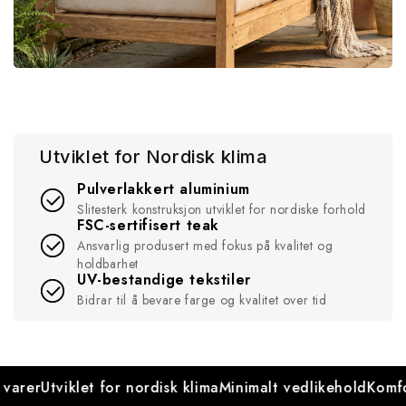
Utviklet for Nordisk klima
Pulverlakkert aluminium
Slitesterk konstruksjon utviklet for nordiske forhold
FSC-sertifisert teak
Ansvarlig produsert med fokus på kvalitet og
holdbarhet
UV-bestandige tekstiler
Bidrar til å bevare farge og kvalitet over tid
varer
Utviklet for nordisk klima
Minimalt vedlikehold
Komfo