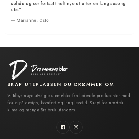
solide og ser fortsatt helt nye ut etter en lang sesong
ute."
— Marianne, Oslo
SKAP UTEPLASSEN DU DRØMMER OM
Vi tilbyr nøye utvalgte utemøbler fra ledende produsenter med
fokus på design, komfort og lang levetid. Skapt for nordisk
klima og mange års bruk utendørs.
Facebook
Instagram