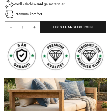
Vedlikeholdsvennlige materialer
Premium komfort
LEGG I HANDLEKURVEN
Senk
Øk
antallet
antallet
for
for
Barista
Barista
Spisegruppe
Spisegruppe
Rund
Rund
130cm
130cm