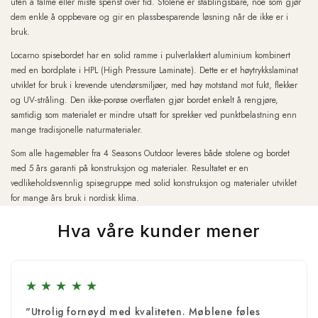
uten å falme eller miste spenst over tid. Stolene er stablingsbare, noe som gjør
dem enkle å oppbevare og gir en plassbesparende løsning når de ikke er i
bruk.
Locarno spisebordet har en solid ramme i pulverlakkert aluminium kombinert
med en bordplate i HPL (High Pressure Laminate). Dette er et høytrykkslaminat
utviklet for bruk i krevende utendørsmiljøer, med høy motstand mot fukt, flekker
og UV-stråling. Den ikke-porøse overflaten gjør bordet enkelt å rengjøre,
samtidig som materialet er mindre utsatt for sprekker ved punktbelastning enn
mange tradisjonelle naturmaterialer.
Som alle hagemøbler fra 4 Seasons Outdoor leveres både stolene og bordet
med 5 års garanti på konstruksjon og materialer. Resultatet er en
vedlikeholdsvennlig spisegruppe med solid konstruksjon og materialer utviklet
for mange års bruk i nordisk klima.
Hva våre kunder mener
★
★
★
★
★
"Utrolig fornøyd med kvaliteten. Møblene føles