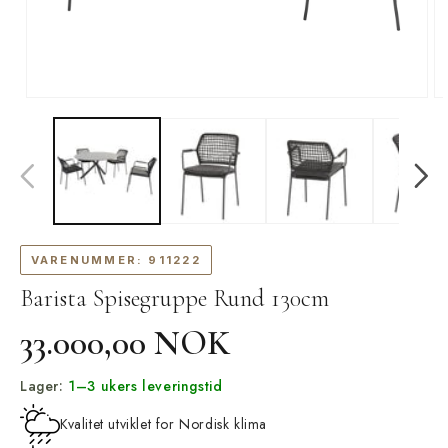
Åpne
Å
medie
m
1
2
i
i
modal
m
VARENUMMER:
911222
Barista Spisegruppe Rund 130cm
Vanlig
33.000,00 NOK
pris
Lager:
1–3 ukers leveringstid
Kvalitet utviklet for Nordisk klima