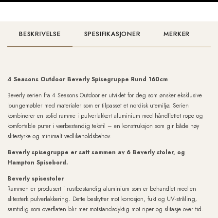
BESKRIVELSE
SPESIFIKASJONER
MERKER
4 Seasons Outdoor Beverly Spisegruppe Rund 160cm
Beverly serien fra 4 Seasons Outdoor er utviklet for deg som ønsker eksklusive
loungemøbler med materialer som er tilpasset et nordisk utemiljø. Serien
kombinerer en solid ramme i pulverlakkert aluminium med håndflettet rope og
komfortable puter i værbestandig tekstil – en konstruksjon som gir både høy
slitestyrke og minimalt vedlikeholdsbehov.
Beverly spisegruppe er satt sammen av 6 Beverly stoler, og
Hampton Spisebord.
Beverly spisestoler
Rammen er produsert i rustbestandig aluminium som er behandlet med en
slitesterk pulverlakkering. Dette beskytter mot korrosjon, fukt og UV-stråling,
samtidig som overflaten blir mer motstandsdyktig mot riper og slitasje over tid.