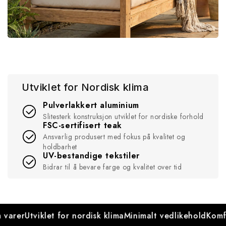
Utviklet for Nordisk klima
Pulverlakkert aluminium
Slitesterk konstruksjon utviklet for nordiske forhold
FSC-sertifisert teak
Ansvarlig produsert med fokus på kvalitet og
holdbarhet
UV-bestandige tekstiler
Bidrar til å bevare farge og kvalitet over tid
varer
Utviklet for nordisk klima
Minimalt vedlikehold
Komfo