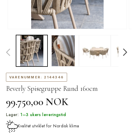
Åpne
Å
medie
m
1
2
i
i
modal
m
VARENUMMER:
2144346
Beverly Spisegruppe Rund 160cm
Vanlig
99.750,00 NOK
pris
Lager:
1–3 ukers leveringstid
Kvalitet utviklet for Nordisk klima