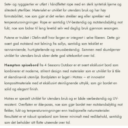
Sete- og ryggpartier er utført i håndflettet rope med en sterk syntetisk kjerne og
slitesterk ytterfiber. Materialet er utviklet for utendørs bruk og har høy
formstabilitet, noe som gjør at det verken strekker seg eller sprekker ved
temperatursvingninger. Rope er samtidig UV-bestandig og motstandsdyktig mot
fukt, noe som bidrar til lang levetid selv ved daglig bruk gjennom sesongen.
Putene er trukket i Olefin-stoff hvor fargen er integrert i selve fiberen. Dette gir
svært god motstand mot falming fra sollys, samtidig som tekstilet er
vannavvisende, hurtigtørkende og smussbestandig. Sammen med skumkjerner
utviklet for utendørs bruk sikrer dette god sittekomfort over tid.
Hampton spisebord
fra 4 Seasons Outdoor er et svært eksklusivt bord som
kombinerer et moderne, stilrent design med materialer som er utviklet for å tåle
et skandinavisk utemiljø. Bordplaten er laget i Motrex – et innovativt
komposittmateriale med et eksklusivt steinlignende uttrykk, som gir bordet en
solid og elegant finish.
Motrex er spesielt utviklet for utendørs bruk og er både værbestandig og UV-
resistent. Overflaten er ikke-porøs, noe som gjør bordet mer motstandsdyktig mot
flekker, fukt og temperatursvingninger enn tradisjonelle naturmaterialer.
Resultatet er et robust spisebord som krever minimalt med vedlikehold, samtidig
som det beholder sitt flotte utseende over tid.