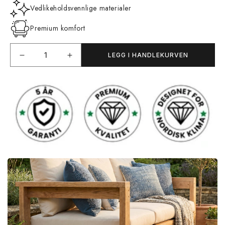
Vedlikeholdsvennlige materialer
Premium komfort
LEGG I HANDLEKURVEN
Senk
Øk
antallet
antallet
for
for
Beverly
Beverly
Spisegruppe
Spisegruppe
Rund
Rund
160cm
160cm