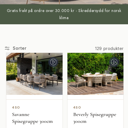
Gratis frakt på ordre over 30.000 kr - Skreddersydd for norsk
klima
Sorter
129 produkter
4SO
4SO
Savanne
Beverly Spisegruppe
Spisegruppe 300cm
300cm