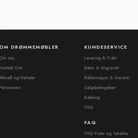
OM DRØMMEMØBLER
KUNDESERVICE
Om oss
Levering & Frakt
Kontakt Oss
Retur & Angrerett
Aktuelt og Nyheter
Reklamasjon & Garanti
Personvern
Salgsbetingelser
Betaling
FAQ
FAQ
FAQ Puter og Tekstiler