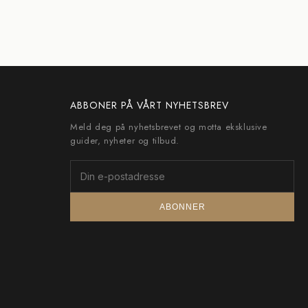
ABBONER PÅ VÅRT NYHETSBREV
Meld deg på nyhetsbrevet og motta eksklusive
guider, nyheter og tilbud.
ABONNER