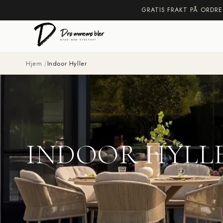
Gå
GRATIS FRAKT PÅ ORDRE
videre til
innholdet
Hjem
Indoor Hyller
INDOOR HYLL