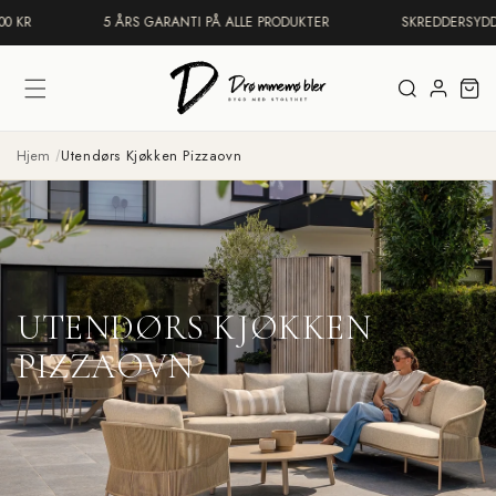
Gå
0 KR
5 ÅRS GARANTI PÅ ALLE PRODUKTER
SKREDDERSYDD 
videre til
innholdet
Logg
Handleku
inn
Hjem
Utendørs Kjøkken Pizzaovn
UTENDØRS KJØKKEN
PIZZAOVN