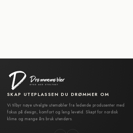
SKAP UTEPLASSEN DU DRØMMER OM
Vi tilbyr nøye utvalgte utemøbler fra ledende produsenter med
fokus på design, komfort og lang levetid. Skapt for nordisk
klima og mange års bruk utendørs.