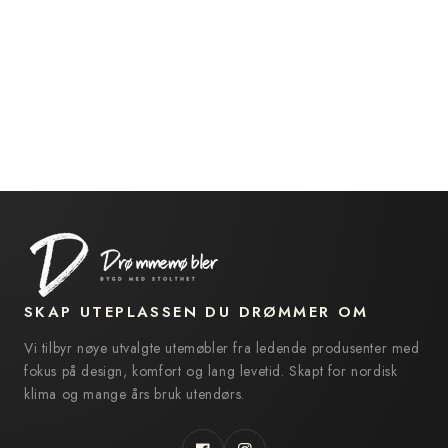
SKAP UTEPLASSEN DU DRØMMER OM
Vi tilbyr nøye utvalgte utemøbler fra ledende produsenter med
fokus på design, komfort og lang levetid. Skapt for nordisk
klima og mange års bruk utendørs.