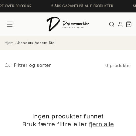
Gå
E OVER 30.000 KR
5 ÅRS GARANTI PÅ ALLE PRODUKTER
SK
videre til
innholdet
Logg
Handleku
inn
Hjem
Utendørs Accent Stol
Filtrer og sorter
0 produkter
Ingen produkter funnet
Bruk færre filtre eller
fjern alle