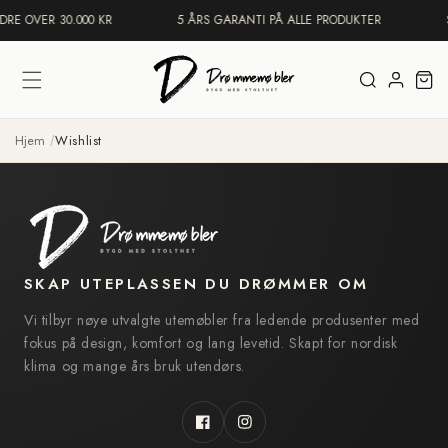
Gå
DRE OVER 30.000 KR
5 ÅRS GARANTI PÅ ALLE PRODUKTER
videre til
innholdet
Logg
Handleku
inn
Hjem
Wishlist
SKAP UTEPLASSEN DU DRØMMER OM
Vi tilbyr nøye utvalgte utemøbler fra ledende produsenter med
fokus på design, komfort og lang levetid. Skapt for nordisk
klima og mange års bruk utendørs.
Facebook
Instagram