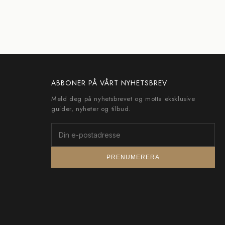
ABBONER PÅ VÅRT NYHETSBREV
Meld deg på nyhetsbrevet og motta eksklusive
guider, nyheter og tilbud.
PRENUMERERA