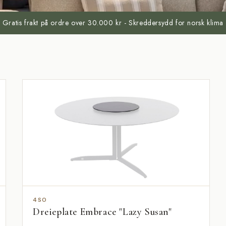
Gratis frakt på ordre over 30.000 kr - Skreddersydd for norsk klima
4SO
Dreieplate Embrace "Lazy Susan"