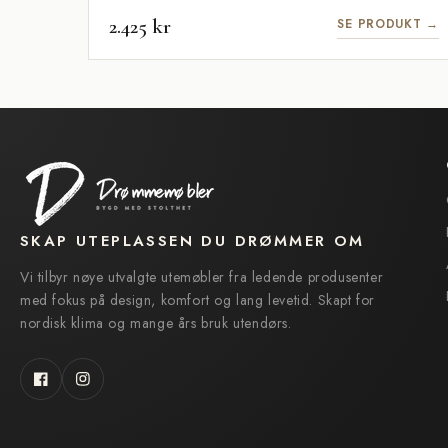
2.425 kr
SE PRODUKT →
SKAP UTEPLASSEN DU DRØMMER OM
Vi tilbyr nøye utvalgte utemøbler fra ledende produsenter
med fokus på design, komfort og lang levetid. Skapt for
nordisk klima og mange års bruk utendørs.
Facebook
Instagram