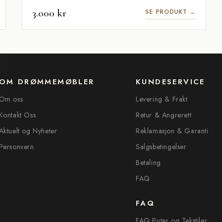
3.000 kr
SE PRODUKT →
OM DRØMMEMØBLER
KUNDESERVICE
Om oss
Levering & Frakt
Kontakt Oss
Retur & Angrerett
Aktuelt og Nyheter
Reklamasjon & Garanti
Personvern
Salgsbetingelser
Betaling
FAQ
FAQ
FAQ Puter og Tekstiler