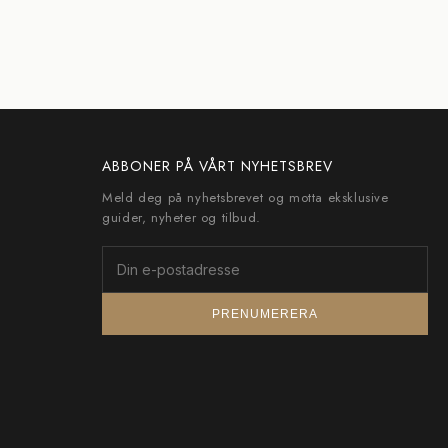
ABBONER PÅ VÅRT NYHETSBREV
Meld deg på nyhetsbrevet og motta eksklusive
guider, nyheter og tilbud.
PRENUMERERA