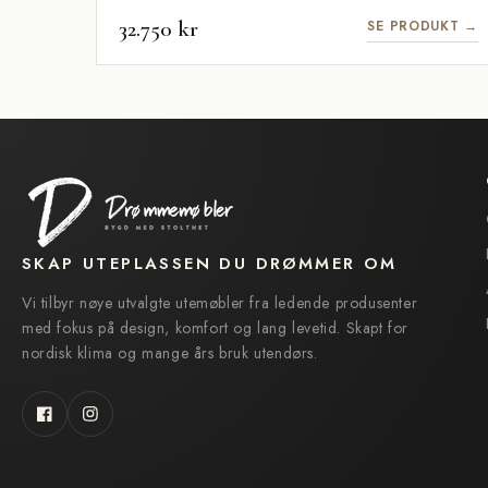
32.750 kr
SE PRODUKT →
SKAP UTEPLASSEN DU DRØMMER OM
Vi tilbyr nøye utvalgte utemøbler fra ledende produsenter
med fokus på design, komfort og lang levetid. Skapt for
nordisk klima og mange års bruk utendørs.
Facebook
Instagram