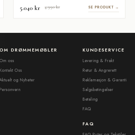
5.040 kr
4.990 kr
SE PRODUKT →
OM DRØMMEMØBLER
KUNDESERVICE
Om oss
Levering & Frakt
Kontakt Oss
Retur & Angrerett
Aktuelt og Nyheter
Reklamasjon & Garanti
Personvern
Salgsbetingelser
Betaling
FAQ
FAQ
FAQ Puter og Tekstiler