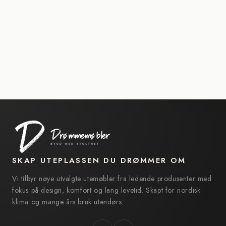
SKAP UTEPLASSEN DU DRØMMER OM
Vi tilbyr nøye utvalgte utemøbler fra ledende produsenter med
fokus på design, komfort og lang levetid. Skapt for nordisk
klima og mange års bruk utendørs.