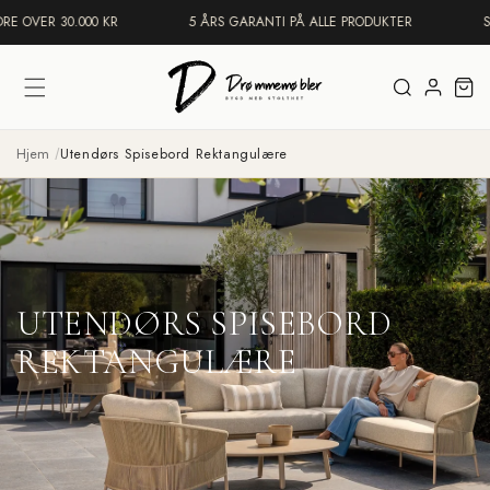
vidare
E OVER 30.000 KR
5 ÅRS GARANTI PÅ ALLE PRODUKTER
S
till
innehåll
Logga
Varukor
in
Hjem
Utendørs Spisebord Rektangulære
UTENDØRS SPISEBORD
REKTANGULÆRE