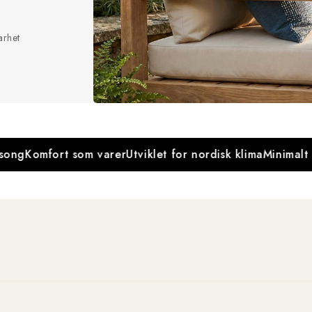
arhet
Komfort som varer
Utviklet for nordisk klima
Minimalt vedl