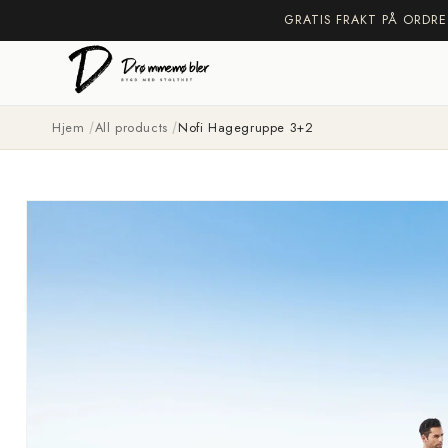
Gå
GRATIS FRAKT PÅ ORDRE
videre til
innholdet
Hjem
All products
Nofi Hagegruppe 3+2
Hopp til
produktinformasjon