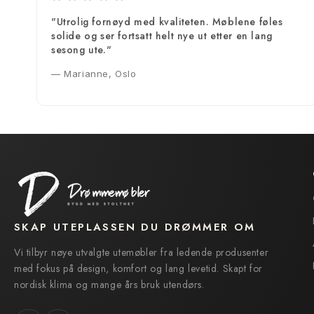
"Utrolig fornøyd med kvaliteten. Møblene føles
solide og ser fortsatt helt nye ut etter en lang
sesong ute."
— Marianne, Oslo
SKAP UTEPLASSEN DU DRØMMER OM
Vi tilbyr nøye utvalgte utemøbler fra ledende produsenter
med fokus på design, komfort og lang levetid. Skapt for
nordisk klima og mange års bruk utendørs.