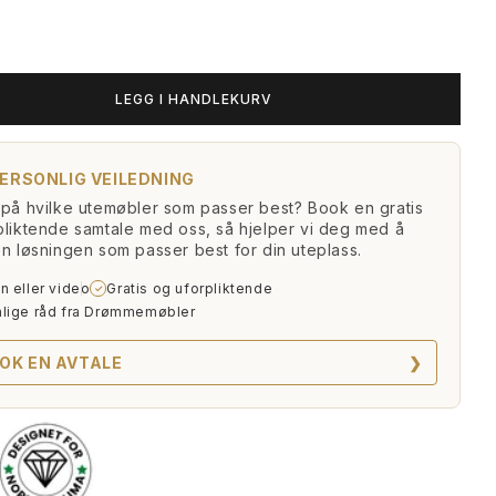
LEGG I HANDLEKURV
PERSONLIG VEILEDNING
pe
 på hvilke utemøbler som passer best? Book en gratis
pliktende samtale med oss, så hjelper vi deg med å
en løsningen som passer best for din uteplass.
n eller video
Gratis og uforpliktende
✓
lige råd fra Drømmemøbler
OK EN AVTALE
❯