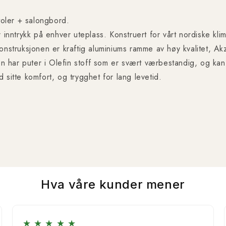
oler + salongbord.
 inntrykk på enhver uteplass. Konstruert for vårt nordiske kli
Konstruksjonen er kraftig aluminiums ramme av høy kvalitet, Ak
ien har puter i Olefin stoff som er svært værbestandig, og ka
 sitte komfort, og trygghet for lang levetid.
Hva våre kunder mener
★
★
★
★
★