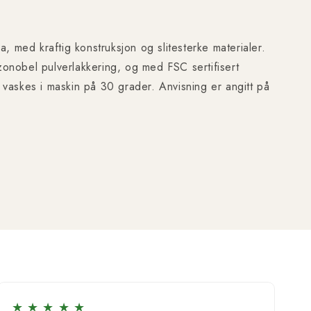
ma, med kraftig konstruksjon og slitesterke materialer.
zonobel pulverlakkering, og med FSC sertifisert
n vaskes i maskin på 30 grader. Anvisning er angitt på
★
★
★
★
★