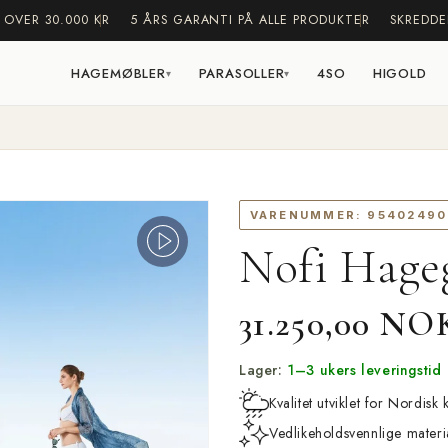
 OVER 30.000 KR
5 ÅRS GARANTI PÅ ALLE PRODUKTER
SKREDDE
HAGEMØBLER
PARASOLLER
4SO
HIGOLD
▾
▾
VARENUMMER:
95402490
Nofi Hage
Vanlig
31.250,00 NO
pris
Lager:
1–3 ukers leveringstid
Kvalitet utviklet for Nordisk 
Vedlikeholdsvennlige materi