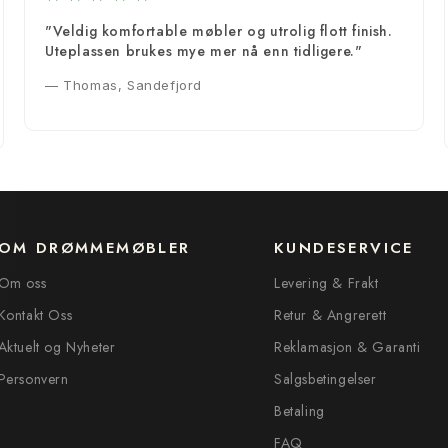
"Veldig komfortable møbler og utrolig flott finish.
Uteplassen brukes mye mer nå enn tidligere."
— Thomas, Sandefjord
OM DRØMMEMØBLER
KUNDESERVICE
Om oss
Levering & Frakt
Kontakt Oss
Retur & Angrerett
Aktuelt og Nyheter
Reklamasjon & Garanti
Personvern
Salgsbetingelser
Betaling
FAQ