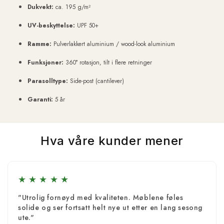
Dukvekt:
ca. 195 g/m²
UV-beskyttelse:
UPF 50+
Ramme:
Pulverlakkert aluminium / wood-look aluminium
Funksjoner:
360° rotasjon, tilt i flere retninger
Parasolltype:
Side-post (cantilever)
Garanti:
5 år
Hva våre kunder mener
★
★
★
★
★
"Utrolig fornøyd med kvaliteten. Møblene føles
solide og ser fortsatt helt nye ut etter en lang sesong
ute."