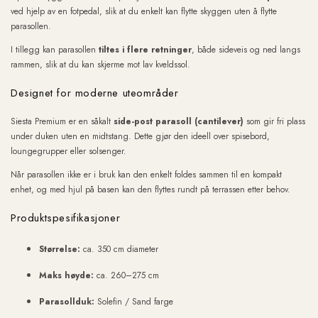
ved hjelp av en fotpedal, slik at du enkelt kan flytte skyggen uten å flytte
parasollen.
I tillegg kan parasollen
tiltes i flere retninger
, både sideveis og ned langs
rammen, slik at du kan skjerme mot lav kveldssol.
Designet for moderne uteområder
Siesta Premium er en såkalt
side-post parasoll (cantilever)
som gir fri plass
under duken uten en midtstang. Dette gjør den ideell over spisebord,
loungegrupper eller solsenger.
Når parasollen ikke er i bruk kan den enkelt foldes sammen til en kompakt
enhet, og med hjul på basen kan den flyttes rundt på terrassen etter behov.
Produktspesifikasjoner
Størrelse:
ca. 350 cm diameter
Maks høyde:
ca. 260–275 cm
Parasollduk:
Solefin / Sand farge