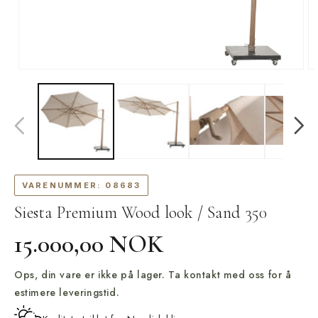
Åpne
Å
medie
m
1
2
i
i
modal
m
VARENUMMER:
08683
Siesta Premium Wood look / Sand 350
Vanlig
15.000,00 NOK
pris
Ops, din vare er ikke på lager. Ta kontakt med oss for å
estimere leveringstid.