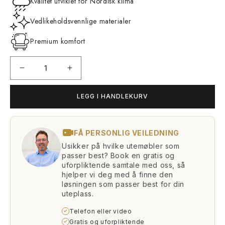
Kvalitet utviklet for Nordisk klima
Vedlikeholdsvennlige materialer
Premium komfort
Senk
Øk
antallet
antallet
for
for
LEGG I HANDLEKURV
Siesta
Siesta
Premium
Premium
Wood
Wood
FÅ PERSONLIG VEILEDNING
look
look
/
/
Usikker på hvilke utemøbler som
passer best? Book en gratis og
Sand
Sand
uforpliktende samtale med oss, så
350
350
hjelper vi deg med å finne den
løsningen som passer best for din
uteplass.
Telefon eller video
✓
Gratis og uforpliktende
✓