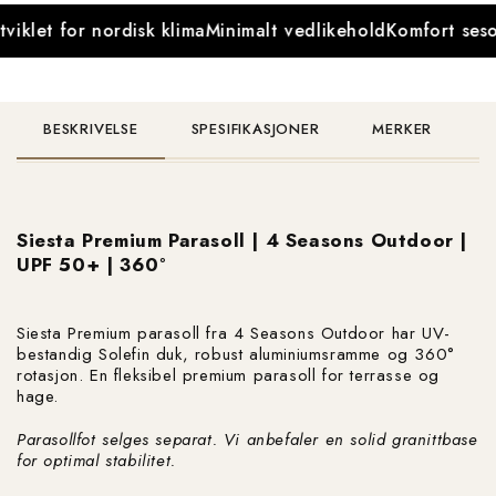
viklet for nordisk klima
Minimalt vedlikehold
Komfort seso
BESKRIVELSE
SPESIFIKASJONER
MERKER
Siesta Premium Parasoll | 4 Seasons Outdoor |
UPF 50+ | 360°
Siesta Premium parasoll fra 4 Seasons Outdoor har UV-
bestandig Solefin duk, robust aluminiumsramme og 360°
rotasjon. En fleksibel premium parasoll for terrasse og
hage.
Parasollfot selges separat. Vi anbefaler en solid granittbase
for optimal stabilitet.