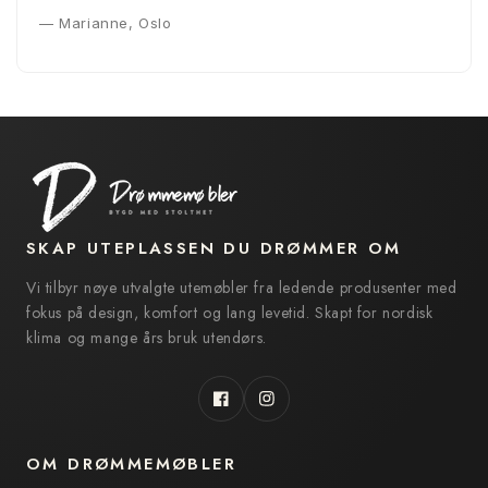
— Marianne, Oslo
SKAP UTEPLASSEN DU DRØMMER OM
Vi tilbyr nøye utvalgte utemøbler fra ledende produsenter med
fokus på design, komfort og lang levetid. Skapt for nordisk
klima og mange års bruk utendørs.
Facebook
Instagram
OM DRØMMEMØBLER