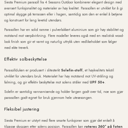
Siesta Premium parasoll fra 4 Seasons Outdoor kombinerer elegant design med
avansert funksjonalitet og materialer av høy kvalitet. Parasollen er utviklet for å gi
optimal skygge på terrassen eller i hagen, samtidig som den er enkel å betjene
og konstruert for lang levetid utendørs.
Parasollen har en solid ramme i pulverlakkert aluminium som gir høy stabilitet og
motstand mot værpåvirkning. Flere modeller leveres også med en realistisk wood-
look finish som gir et varmt og naturlig uttrykk uten vedlikeholdet som følger
med ekte treverk.
Effektiv solbeskyttelse
Parasollduken er produsert i slitesterkt
Solefin-stoff
, et høykvalitets tekstil
utviklet for utendørs bruk. Materialet har høy motstand mot UV-stråling og
falming, og gir effektiv beskyttelse mot solens stråler med
UPF 50+
.
Solefin er samtidig vannavvisende og holder fargen godt over tid, noe som gjør
parasollen godt egnet for bruk gjennom hele utesesongen.
Fleksibel justering
Siesta Premium er utstyrt med flere smarte funksjoner som gjør det enkelt å
tilpasse skyggen etter solens posisjon. Parasollen kan
roteres 360° på foten