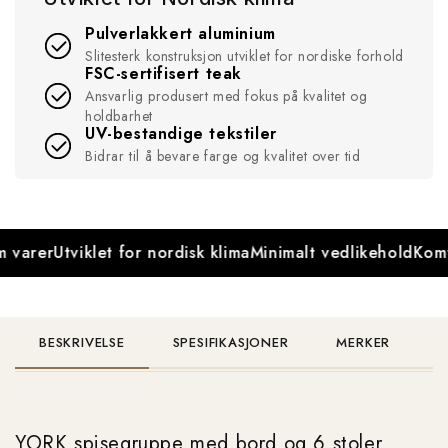
Pulverlakkert aluminium
Slitesterk konstruksjon utviklet for nordiske forhold
FSC-sertifisert teak
Ansvarlig produsert med fokus på kvalitet og
holdbarhet
UV-bestandige tekstiler
Bidrar til å bevare farge og kvalitet over tid
 varer
Utviklet for nordisk klima
Minimalt vedlikehold
Komf
BESKRIVELSE
SPESIFIKASJONER
MERKER
YORK spisegruppe med bord og 6 stoler