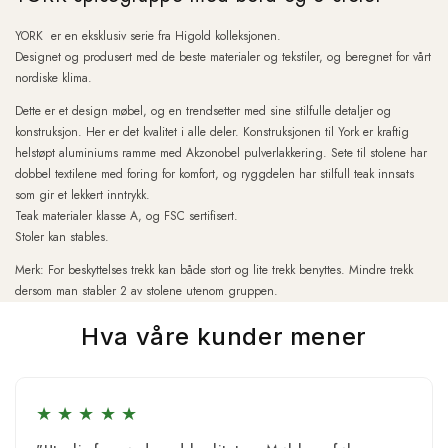
YORK er en eksklusiv serie fra Higold
kolleksjonen.
Designet og produsert med de beste materialer og tekstiler, og beregnet for vårt
nordiske klima.
Dette er et design møbel, og en trendsetter med sine stilfulle detaljer og
konstruksjon. Her er det kvalitet i alle deler. Konstruksjonen til York er kraftig
helstøpt aluminiums ramme med Akzonobel pulverlakkering. Sete til stolene har
dobbel textilene med foring for komfort, og ryggdelen har stilfull teak innsats
som gir et lekkert inntrykk.
Teak materialer klasse A, og FSC sertifisert.
Stoler kan stables.
Merk: For beskyttelses trekk kan både stort og lite trekk benyttes. Mindre trekk
dersom man stabler 2 av stolene utenom gruppen.
Hva våre kunder mener
★
★
★
★
★