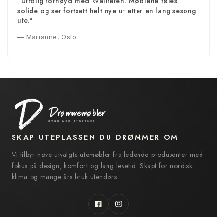
"Utrolig fornøyd med kvaliteten. Møblene føles
solide og ser fortsatt helt nye ut etter en lang sesong
ute."
— Marianne, Oslo
SKAP UTEPLASSEN DU DRØMMER OM
Vi tilbyr nøye utvalgte utemøbler fra ledende produsenter med
fokus på design, komfort og lang levetid. Skapt for nordisk
klima og mange års bruk utendørs.
Facebook
Instagram