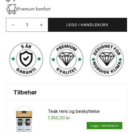
Premium komfort
LEGG I HANDLEKURV
Senk
Øk
antallet
antallet
for
for
YORK
YORK
Spisegruppe
Spisegruppe
Tilbehør
Teak rens og beskyttelse
1.350,00 kr