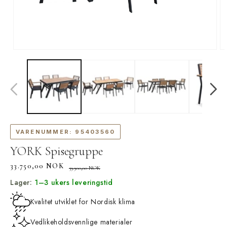
Åpne
Å
medie
m
1
2
i
i
modal
m
VARENUMMER:
95403560
YORK Spisegruppe
33.750,00 NOK
Vanlig
Salgspris
39.900,00 NOK
pris
Lager:
1–3 ukers leveringstid
Kvalitet utviklet for Nordisk klima
Vedlikeholdsvennlige materialer